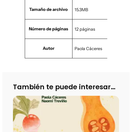
a
r
o
d
Tamaño de archivo
15.3MB
s
Número de páginas
12 páginas
Autor
Paola Cáceres
También te puede interesar…