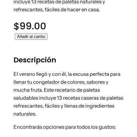
incluye 13 recetas de paletas naturales y
refrescantes, fáciles de hacer en casa.
$
99.00
P
Añadir al carrito
a
l
Descripción
e
t
El verano llegó y con él, la excusa perfecta para
a
llenar tu congelador de colores, sabores y
s
mucha fruta. Este recetario de paletas
d
saludables incluye 13 recetas caseras de paletas
e
refrescantes, fáciles y llenas de ingredientes
H
naturales.
i
e
Encontrarás opciones para todos los gustos:
l