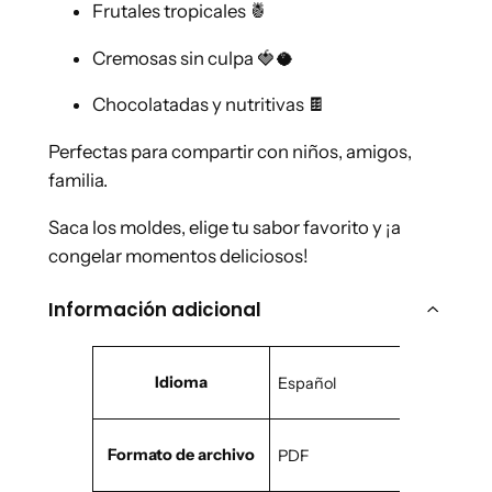
Frutales tropicales 🍍
o
S
Cremosas sin culpa 🍓🥥
a
l
Chocolatadas y nutritivas 🍫
u
Perfectas para compartir con niños, amigos,
d
familia.
a
b
Saca los moldes, elige tu sabor favorito y ¡a
l
congelar momentos deliciosos!
e
s
Información adicional
c
a
A
n
Idioma
Español
t
V
t
ri
a
b
i
l
Formato de archivo
PDF
u
d
o
t